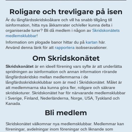
Roligare och trevligare på isen
Är du långfärdsskridskoåkare och vill ha snabb tillgång till
isinformation, hitta nya åkkamrater och/eller kunna delta i
organiserade turer? Bli då medlem i någon av
Skridskonätets
medlemsklubbar
!
Information om plogade banor hittar du på
kartan
här.
Använd denna länk för att
rapportera
isobseravationer.
Om Skridskonätet
Skridskonätet
är en ideell förening vars syfte är att underlätta
spridningen av isinformation och annan information rörande
långfärdsskridsko mellan medlemmarna i de
långfärdsskridskoklubbar som är med i Skridskonätet. Målet är
att medlemmarna ska kunna göra fler, roligare och säkrare
skridskoturer. Skridskonätet har för närvarande medlemsklubbar
i Sverige, Finland, Nederländerna, Norge, USA, Tyskland och
Kanada.
Bli medlem
Skridskonätet välkomnar nya medlemsklubbar. Medlemmar kan
föreningar, avdelningar inom föreningar och liknande som