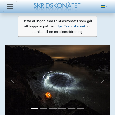
Detta är ingen sida i Skridskonätet som går
att logga in på! Se
https://skridsko.net
för
att hitta till en medlemsförening.