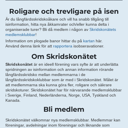
Roligare och trevligare på isen
Är du långfärdsskridskoåkare och vill ha snabb tillgång till
isinformation, hitta nya åkkamrater och/eller kunna delta i
organiserade turer? Bli då medlem i någon av
Skridskonätets
medlemsklubbar
!
Information om plogade banor hittar du på
kartan
här.
Använd denna länk för att
rapportera
isobseravationer.
Om Skridskonätet
Skridskonätet
är en ideell förening vars syfte är att underlätta
spridningen av isinformation och annan information rörande
långfärdsskridsko mellan medlemmarna i de
långfärdsskridskoklubbar som är med i Skridskonätet. Målet är
att medlemmarna ska kunna göra fler, roligare och säkrare
skridskoturer. Skridskonätet har för närvarande medlemsklubbar
i Sverige, Finland, Nederländerna, Norge, USA, Tyskland och
Kanada.
Bli medlem
Skridskonätet välkomnar nya medlemsklubbar. Medlemmar kan
föreningar, avdelningar inom föreningar och liknande som